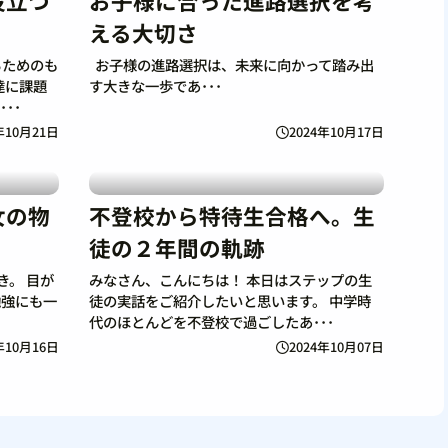
役立つ
お子様に合った進路選択を考
える大切さ
るためのも
お子様の進路選択は、未来に向かって踏み出
達に課題
す大きな一歩であ･･･
･･
年10月21日
2024年10月17日
女の物
不登校から特待生合格へ。生
徒の２年間の軌跡
き。 目が
みなさん、こんにちは！ 本日はステップの生
勉強にも一
徒の実話をご紹介したいと思います。 中学時
代のほとんどを不登校で過ごしたあ･･･
年10月16日
2024年10月07日