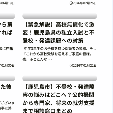
年06月19日
2026年02月26日
から第
【緊急解説】高校無償化で激
ければ
変！鹿児島県の私立入試と不
登校・発達課題への対策
級に在籍
中学3年生のお子様を持つ保護者の皆様、そし
てこれから高校受験を迎えるご家庭の皆様。
夜、ふとこんな･･･
年01月30日
2026年01月22日
した彼
【鹿児島市】不登校・発達障
害の悩みはどこへ？公的機関
から専門家、将来の就労支援
がございま
無事に第
まで相談窓口まとめ