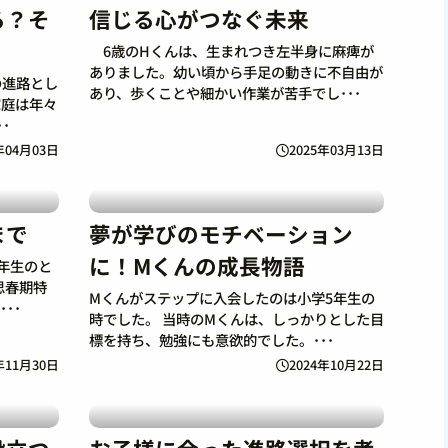
る？そ
信じる心がつなぐ未来
6歳のHくんは、生まれつき左半身に麻痺が
ありました。幼い頃から手足の動きに不自由が
の進路とし
あり、歩くことや細かい作業が苦手でし･･･
家庭は年々
･
年04月03日
2025年03月13日
まで
夢が学びのモチベーション
に！Mくんの成長物語
年生のと
思春期特
Mくんがステップに入会したのは小学5年生の
･･
時でした。 当時のMくんは、しっかりとした目
標を持ち、勉強にも意欲的でした。･･･
年11月30日
2024年10月22日