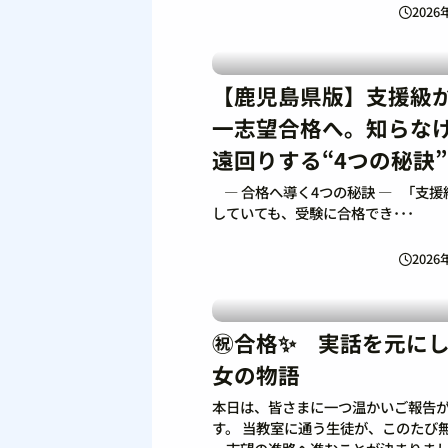
2026
【鹿児島県版】支援級
一志望合格へ。知らな
遠回りする“4つの秘訣”
― 合格へ導く4つの秘訣 ― 「支援
していても、受験に合格でき･･･
2026
㊗️合格✨ 実話を元に
女の物語
本日は、皆さまに一つ温かいご報告
す。 当教室に通う生徒が、このたび