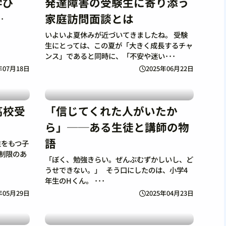
学び
発達障害の受験生に寄り添う
家庭訪問面談とは
･
いよいよ夏休みが近づいてきましたね。 受験
生にとっては、この夏が「大きく成長するチャ
ンス」であると同時に、「不安や迷い･･･
年07月18日
2025年06月22日
高校受
「信じてくれた人がいたか
ら」──ある生徒と講師の物
語
性をもつ子
制限のあ
「ぼく、勉強きらい。ぜんぶむずかしいし、ど
うせできない。」 そう口にしたのは、小学4
年生のHくん。 ･･･
年05月29日
2025年04月23日